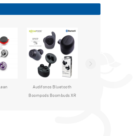
lean
Audifonos Bluetooth
Auriculares Acoustic
Boompods Boombuds XR