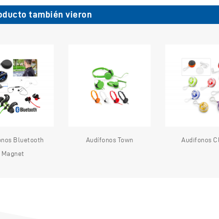
oducto también vieron
onos Bluetooth
Audífonos Town
Audifonos C
Magnet