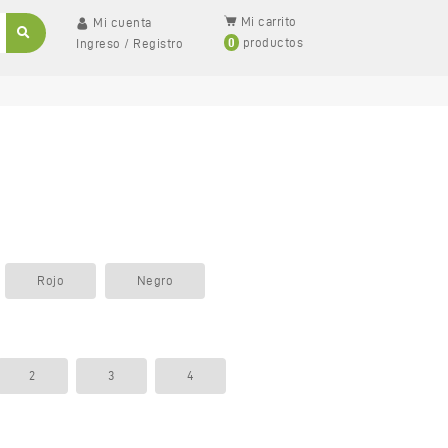
Mi carrito
Mi cuenta
0
productos
Ingreso
/
Registro
Rojo
Negro
2
3
4