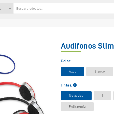
s
Audifonos Slim
Color:
Azul
Blanco
Tintas:
No aplica
1
Policromía