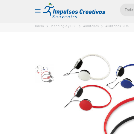
Toda
Inicio
Tecnología y USB
Audífonos
Audifonos Slim