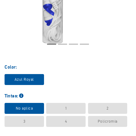
Color:
Azul Royal
Tintas:
No aplica
1
2
3
4
Policromía